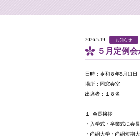
2026.5.19
お知らせ
５月定例会
日時：令和８年5月11
場所：同窓会室
出席者：１８名
１ 会長挨拶
・入学式・卒業式に会長
・尚絅大学・尚絅短期大