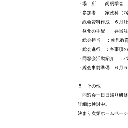
・場 所 尚絅学舎
・参加者 家政科（7名
・総会資料作成：６月1
・昼食の手配 ：弁当注
・総会担当 ：幼児教
・総会進行 ：各事項の
・同窓会活動紹介 ：パ
・総会事前準備：６月５
５ その他
・同窓会一日日帰り研修
詳細は検討中。
決まり次第ホームページ