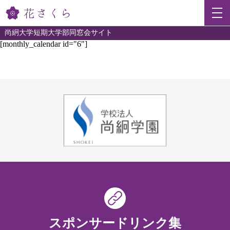
尚絅大学短期大学部同窓会サイト
[monthly_calendar id="6"]
スポンサードリンク集