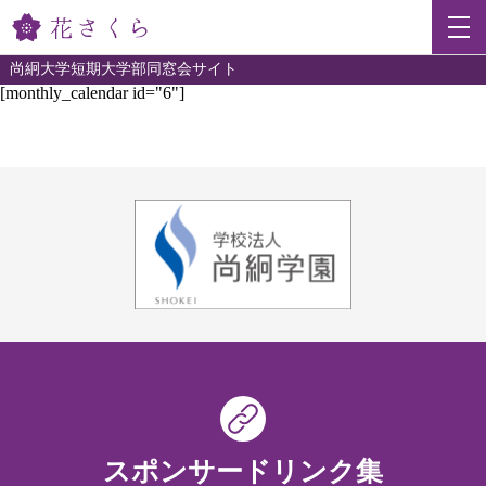
尚絅大学短期大学部同窓会サイト
[monthly_calendar id="6"]
スポンサードリンク集