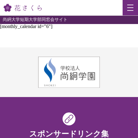
尚絅大学短期大学部同窓会サイト
[monthly_calendar id="6"]
スポンサードリンク集