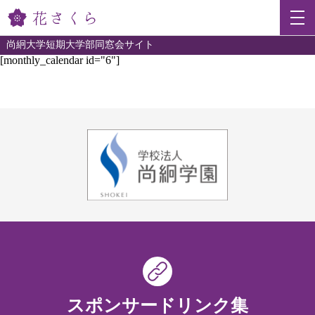
尚絅大学短期大学部同窓会サイト
[monthly_calendar id="6"]
スポンサードリンク集