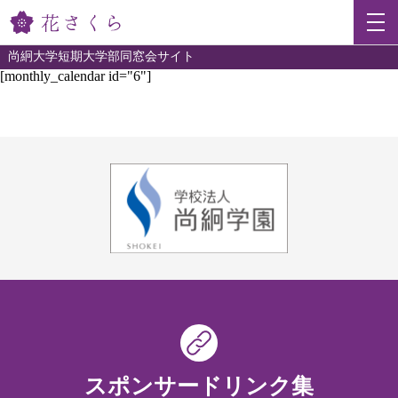
尚絅大学短期大学部同窓会サイト
[monthly_calendar id="6"]
スポンサードリンク集