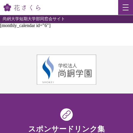
尚絅大学短期大学部同窓会サイト
[monthly_calendar id="6"]
スポンサードリンク集