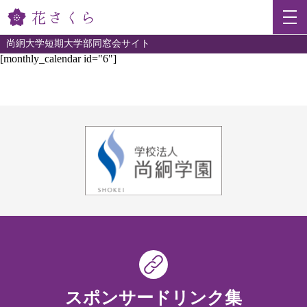
尚絅大学短期大学部同窓会サイト
[monthly_calendar id="6"]
スポンサードリンク集