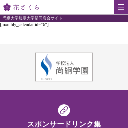
尚絅大学短期大学部同窓会サイト
[monthly_calendar id="6"]
スポンサードリンク集