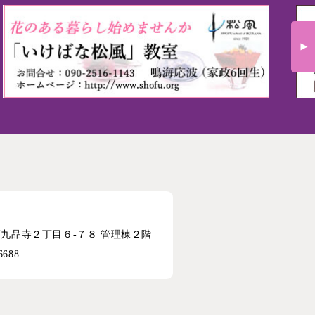
央区九品寺２丁目６-７８ 管理棟２階
6688